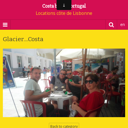
Costa beach Portugal
Locations côte de Lisbonne
en
Glacier....Costa
Back to category