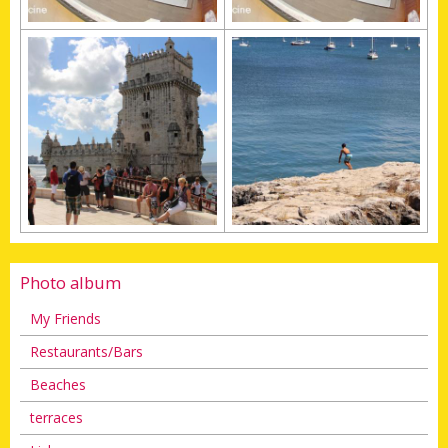
Photo album
My Friends
Restaurants/Bars
Beaches
terraces